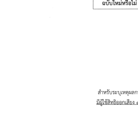
ง
ข้
อ
มู
ล
เ
พื่
อ
ชุ
ม
ช
น
เ
กี่
ย
ว
กั