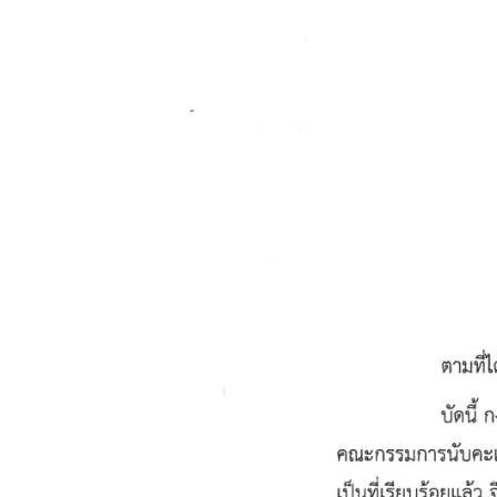
ไ
ท
ย
ต
ร
ว
จ
ล
ง
ต
ร
า
(
V
i
s
a