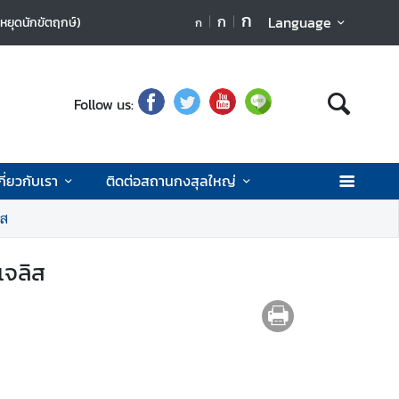
ก
ก
Language
ันหยุดนักขัตฤกษ์)
ก
Follow us:
กี่ยวกับเรา
ติดต่อสถานกงสุลใหญ่
ิส
จลิส