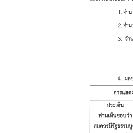
)
ข่
า
ว
แ
ล
ะ
กิ
จ
ก
ร
ร
ม
ค
ลั