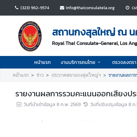
(323) 962-9574
info@thaiconsulatela.org
เวล
ห
น้
สถานกงสุลใหญ่ ณ น
า
แ
Royal Thai Consulate-General, Los Ang
ร
ก
หน้าแรก
งานบริการคนไทย
ตรวจลงตรา 
ง
หน้าแรก
ข่าว
ประกาศสถานกงสุลใหญ่ฯ
รายงานผลการ
า
น
รายงานผลการรวมคะแนนออกเสียงประ
บ
ริ
วันที่นำเข้าข้อมูล
8 ก.พ. 2569
วันที่ปรับปรุงข้อมูล
8 ก
ก
า
ร
ค
น