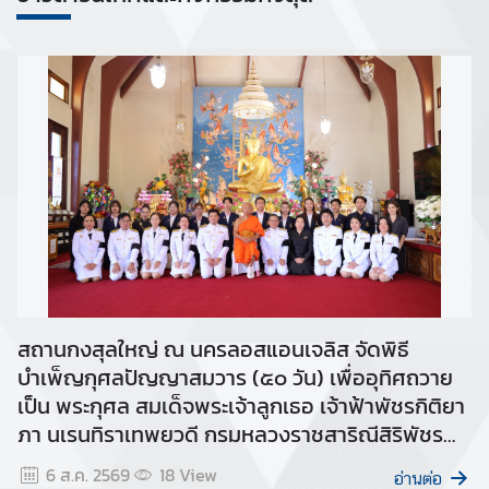
ง
ข้
อ
มู
ล
เ
พื่
อ
ชุ
ม
ช
น
สถานกงสุลใหญ่ ณ นครลอสแอนเจลิส จัดพิธี
เ
บำเพ็ญกุศลปัญญาสมวาร (๕๐ วัน) เพื่ออุทิศถวาย
กี่
เป็น พระกุศล สมเด็จพระเจ้าลูกเธอ เจ้าฟ้าพัชรกิติยา
ย
ภา นเรนทิราเทพยวดี กรมหลวงราชสาริณีสิริพัชร
ว
มหาวัชรราชธิดา
6 ส.ค. 2569
18
View
กั
อ่านต่อ