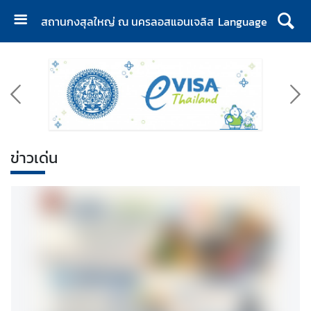
สถานกงสุลใหญ่ ณ นครลอสแอนเจลิส
Language
ห
น้
า
แ
ร
ก
ข่าวเด่น
ง
า
น
บ
ริ
ก
า
ร
ค
น