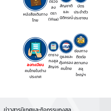
ตรวจ
)
สัญชาติ
บัตร
ลง
และ
ประจำตัว
ตรา
หนังสือเดินทาง
นิติกรณ์
ประชาชน
(Visa)
ไทย
ข่
า
ว
แ
ล
ะ
ช่องทาง
ตาราง
กิ
ดูแลและ
ติดต่อ
กงสุล
จ
คุ้มครอง
สถานกง
ลงทะเบียน
สัญจร
ก
คนไทย
สลุ
คนไทยในต่าง
ร
ใหญ่ฯ
ประเทศ
ร
ม
ค
ลั
ข่าวสารนิเทศและกิจกรรมกงสุล