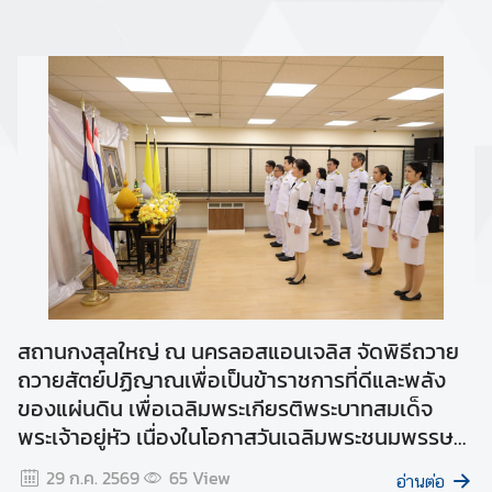
บ
เ
ร
า
ติ
ด
ต่
อ
ส
ถ
า
น
สถานกงสุลใหญ่ ณ นครลอสแอนเจลิส จัดพิธีถวาย
ก
ถวายสัตย์ปฏิญาณเพื่อเป็นข้าราชการที่ดีและพลัง
ง
ของแผ่นดิน เพื่อเฉลิมพระเกียรติพระบาทสมเด็จ
สุ
พระเจ้าอยู่หัว เนื่องในโอกาสวันเฉลิมพระชนมพรรษา
ล
๒๘ กรกฎาคม ๒๕๖๙
29 ก.ค. 2569
65
View
ใ
อ่านต่อ