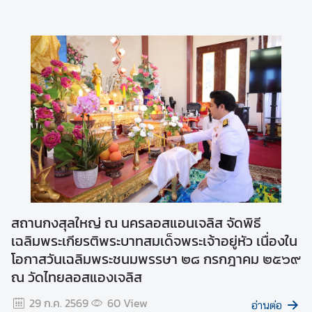
ห
ญ่
สถานกงสุลใหญ่ ณ นครลอสแอนเจลิส จัดพิธี
เฉลิมพระเกียรติพระบาทสมเด็จพระเจ้าอยู่หัว เนื่องใน
โอกาสวันเฉลิมพระชนมพรรษา ๒๘ กรกฎาคม ๒๕๖๙
ณ วัดไทยลอสแองเจลิส
29 ก.ค. 2569
60
View
อ่านต่อ