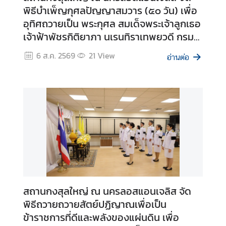
พิธีบำเพ็ญกุศลปัญญาสมวาร (๕๐ วัน) เพื่อ
ไ
อุทิศถวายเป็น พระกุศล สมเด็จพระเจ้าลูกเธอ
ท
ย
เจ้าฟ้าพัชรกิติยาภา นเรนทิราเทพยวดี กรม
หลวงราชสาริณีสิริพัชร มหาวัชรราชธิดา
6 ส.ค. 2569
21
View
อ่านต่อ
ต
ร
ว
จ
ล
ง
ต
ร
า
(
V
สถานกงสุลใหญ่ ณ นครลอสแอนเจลิส จัด
i
พิธีถวายถวายสัตย์ปฏิญาณเพื่อเป็น
s
ข้าราชการที่ดีและพลังของแผ่นดิน เพื่อ
a