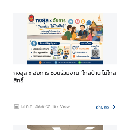
ง
ข้
อ
มู
ล
เ
พื่
อ
ชุ
ม
กงสุล x อัยการ ชวนร่วมงาน “ไกลบ้าน ไม่ไกล
ช
สิทธิ์
น
เ
กี่
13 ก.ค. 2569
187
View
อ่านต่อ
ย
ว
กั