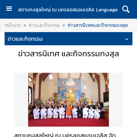
สถานกงสุลใหญ่ ณ นครลอสแอนเจลิส
Language
ห
หน้าแรก
ข่าวและกิจกรรม
ข่าวสารนิเทศและกิจกรรมกงสุล
น้
า
ข่าวและกิจกรรม
แ
ร
ข่าวสารนิเทศ และกิจกรรมกงสุล
ก
ง
า
น
บ
ริ
ก
า
ร
ค
สถานกงสุลใหญ่ ณ นครลอสแอนเจลิส จัด
น