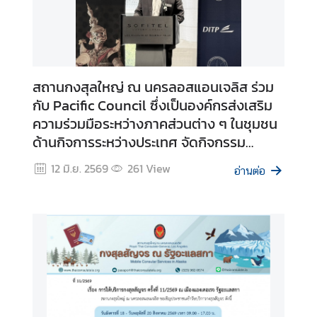
ห
ญ่
สถานกงสุลใหญ่ ณ นครลอสแอนเจลิส ร่วม
กับ Pacific Council ซึ่งเป็นองค์กรส่งเสริม
ความร่วมมือระหว่างภาคส่วนต่าง ๆ ในชุมชน
ด้านกิจการระหว่างประเทศ จัดกิจกรรม
Thailand Business Forum ภายใต้หัวข้อ
12 มิ.ย. 2569
261
View
อ่านต่อ
“Thailand: Navigating the Path
Forward”