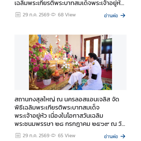
เฉลิมพระเกียรติพระบาทสมเด็จพระเจ้าอยู่หัว
)
เนื่องในโอกาสวันเฉลิมพระชนมพรรษา ๒๘
29 ก.ค. 2569
68
View
อ่านต่อ
กรกฎาคม ๒๕๖๙
ข่
า
ว
แ
ล
ะ
กิ
จ
ก
ร
สถานกงสุลใหญ่ ณ นครลอสแอนเจลิส จัด
ร
พิธีเฉลิมพระเกียรติพระบาทสมเด็จ
ม
พระเจ้าอยู่หัว เนื่องในโอกาสวันเฉลิม
พระชนมพรรษา ๒๘ กรกฎาคม ๒๕๖๙ ณ วัด
ค
ไทยลอสแองเจลิส
29 ก.ค. 2569
65
View
ลั
อ่านต่อ