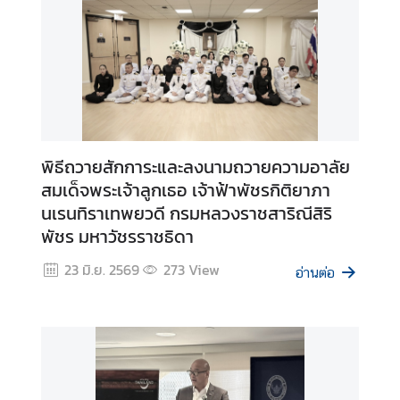
บ
เ
ร
า
ติ
ด
พิธีถวายสักการะและลงนามถวายความอาลัย
ต่
สมเด็จพระเจ้าลูกเธอ เจ้าฟ้าพัชรกิติยาภา
อ
นเรนทิราเทพยวดี กรมหลวงราชสาริณีสิริ
ส
พัชร มหาวัชรราชธิดา
ถ
า
23 มิ.ย. 2569
273
View
อ่านต่อ
น
ก
ง
สุ
ล
ใ