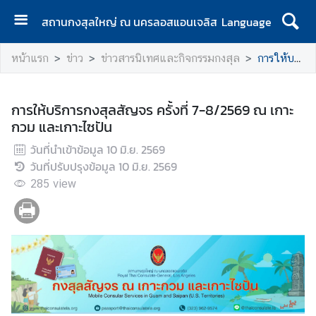
สถานกงสุลใหญ่ ณ นครลอสแอนเจลิส
Language
ห
หน้าแรก
ข่าว
ข่าวสารนิเทศและกิจกรรมกงสุล
การให้บริการกงสุลสัญจร ครั้งที่ 7-8/2569 ณ เกาะกวม และเกาะไซปัน
น้
า
แ
การให้บริการกงสุลสัญจร ครั้งที่ 7-8/2569 ณ เกาะ
ร
กวม และเกาะไซปัน
ก
วันที่นำเข้าข้อมูล
10 มิ.ย. 2569
ง
วันที่ปรับปรุงข้อมูล
10 มิ.ย. 2569
า
285
view
น
บ
ริ
ก
า
ร
ค
น