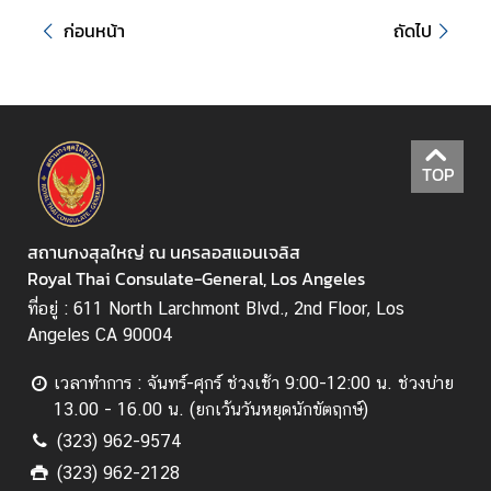
)
ก่อนหน้า
ถัดไป
ข่
า
ว
แ
TOP
ล
ะ
กิ
สถานกงสุลใหญ่ ณ นครลอสแอนเจลิส
จ
Royal Thai Consulate-General, Los Angeles
ก
ที่อยู่ : 611 North Larchmont Blvd., 2nd Floor, Los
ร
Angeles CA 90004
ร
ม
เวลาทำการ : จันทร์-ศุกร์ ช่วงเช้า 9:00-12:00 น. ช่วงบ่าย
13.00 - 16.00 น. (ยกเว้นวันหยุดนักขัตฤกษ์)
(323) 962-9574
ค
(323) 962-2128
ลั