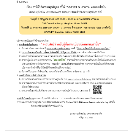
ไ
ท
ย
ต
ร
ว
จ
ล
ง
ต
ร
า
(
V
i
s
a