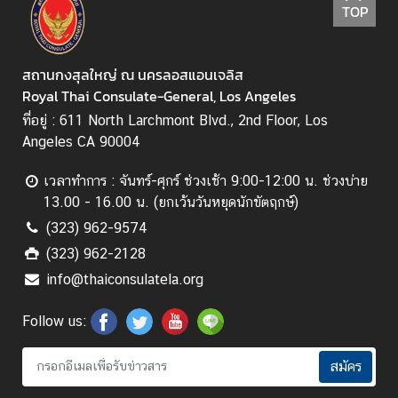
ง
TOP
ข้
อ
สถานกงสุลใหญ่ ณ นครลอสแอนเจลิส
มู
Royal Thai Consulate-General, Los Angeles
ล
เ
ที่อยู่ : 611 North Larchmont Blvd., 2nd Floor, Los
พื่
Angeles CA 90004
อ
ชุ
เวลาทำการ : จันทร์-ศุกร์ ช่วงเช้า 9:00-12:00 น. ช่วงบ่าย
ม
13.00 - 16.00 น. (ยกเว้นวันหยุดนักขัตฤกษ์)
ช
(323) 962-9574
น
(323) 962-2128
info@thaiconsulatela.org
เ
Follow us:
กี่
ย
ว
สมัคร
กั