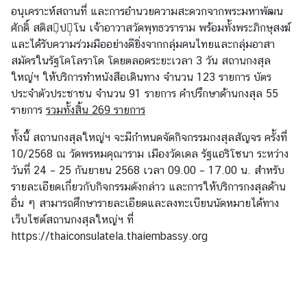
อนุเคราะห์สถานที่ และการอำนวยความสะดวกจากพระมหาพัฒน
ไ
ศักดิ์ สติสม̣ปน̣̣โน เจ้าอาวาสวัดพุทธวราราม พร้อมทั้งพระภิกษุสงฆ์
ท
และได้รับความร่วมมืออย่างดียิ่งจากกลุ่มคนไทยและกลุ่มอาสา
ย
สมัครในรัฐโคโลราโด โดยตลอดระยะเวลา 3 วัน สถานกงสุล
ใหญ่ฯ ให้บริการทำหนังสือเดินทาง จำนวน 123 รายการ บัตร
ต
ประจำตัวประชาชน จำนวน 91 รายการ คำปรึกษาด้านกงสุล 55
ร
รายการ
รวมทั้งสิ้น 269 รายการ
ว
ทั้งนี้ สถานกงสุลใหญ่ฯ จะมีกำหนดจัดกิจกรรมกงสุลสัญจร ครั้งที่
จ
10/2568 ณ วัดพรหมคุณาราม เมืองวัดเดล รัฐแอริโซนา ระหว่าง
ล
วันที่ 24 – 25 กันยายน 2568 เวลา 09.00 – 17.00 น. สำหรับ
ง
รายละเอียดเกี่ยวกับกิจกรรมดังกล่าว และการให้บริการกงสุลด้าน
ต
อื่น ๆ สามารถศึกษารายละเอียดและลงทะเบียนนัดหมายได้ทาง
ร
เว็บไซต์สถานกงสุลใหญ่ฯ ที่
า
https://thaiconsulatela.thaiembassy.org
(
V
i
s
a