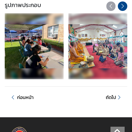
รูปภาพประกอบ
)
ข่
า
ว
แ
ล
ะ
กิ
จ
ก
ร
ร
ก่อนหน้า
ถัดไป
ม
ค
ลั