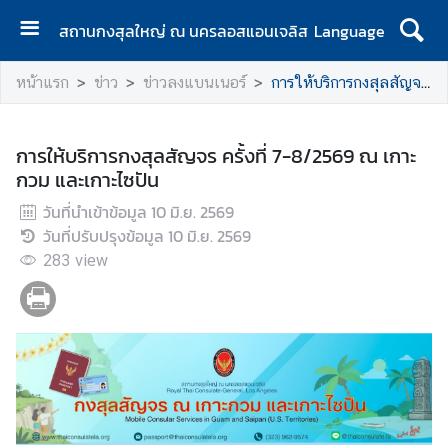
สถานกงสุลใหญ่ ณ นครลอสแอนเจลิส
Language
ห
หน้าแรก
ข่าว
ข่าวลงแบนเนอร์
การให้บริการกงสุลสัญจร ครั้งที่ 7-8/2569 ณ เกาะกวม และเกาะไซปัน
น้
า
แ
การให้บริการกงสุลสัญจร ครั้งที่ 7-8/2569 ณ เกาะ
ร
กวม และเกาะไซปัน
ก
วันที่นำเข้าข้อมูล
10 มิ.ย. 2569
ง
วันที่ปรับปรุงข้อมูล
10 มิ.ย. 2569
า
283
view
น
บ
ริ
ก
า
ร
ค
น