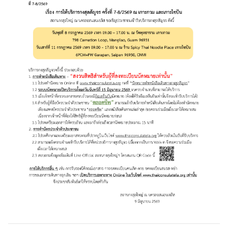
ไ
ท
ย
ต
ร
ว
จ
ล
ง
ต
ร
า
(
V
i
s
a