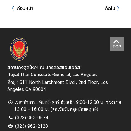
)
ก่อนหน้า
ถัดไป
ข่
า
ว
แ
TOP
ล
ะ
กิ
สถานกงสุลใหญ่ ณ นครลอสแอนเจลิส
จ
Royal Thai Consulate-General, Los Angeles
ก
ที่อยู่ : 611 North Larchmont Blvd., 2nd Floor, Los
ร
Angeles CA 90004
ร
ม
เวลาทำการ : จันทร์-ศุกร์ ช่วงเช้า 9:00-12:00 น. ช่วงบ่าย
13.00 - 16.00 น. (ยกเว้นวันหยุดนักขัตฤกษ์)
(323) 962-9574
ค
(323) 962-2128
ลั