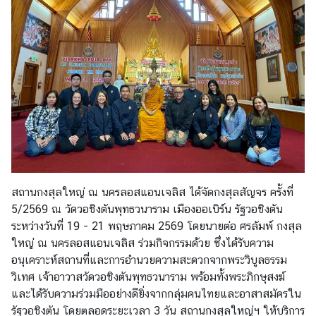
ไ
ท
ย
ต
ร
ว
จ
ล
ง
สถานกงสุลใหญ่ ณ นครลอสแอนเจลิส ได้จัดกงสุลสัญจร ครั้งที่
ต
5/2569 ณ วัดวอชิงตันพุทธวนาราม เมืองออเบิร์น รัฐวอชิงตัน
ร
ระหว่างวันที่ 19 - 21 พฤษภาคม 2569 โดยนายต่อ ศรลัมพ์ กงสุล
า
ใหญ่ ณ นครลอสแอนเจลิส ร่วมกิจกรรมด้วย ซึ่งได้รับความ
(
อนุเคราะห์สถานที่และการอำนวยความสะดวกจากพระวิบูลธรรม
V
วิเทศ เจ้าอาวาสวัดวอชิงตันพุทธวนาราม พร้อมทั้งพระภิกษุสงฆ์
i
และได้รับความร่วมมืออย่างดียิ่งจากกลุ่มคนไทยและอาสาสมัครใน
s
รัฐวอชิงตัน โดยตลอดระยะเวลา 3 วัน สถานกงสุลใหญ่ฯ ให้บริการ
a