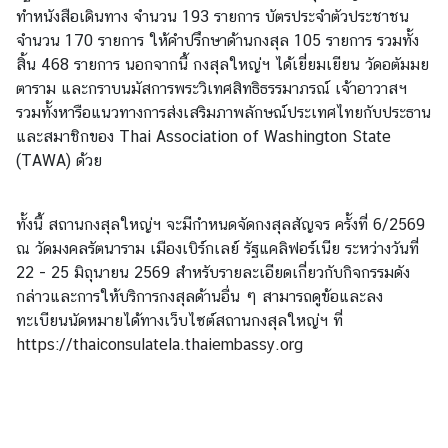
ทำหนังสือเดินทาง จำนวน 193 รายการ บัตรประจำตัวประชาชน
)
จำนวน 170 รายการ ให้คำปรึกษาด้านกงสุล 105 รายการ รวมทั้ง
สิ้น 468 รายการ นอกจากนี้ กงสุลใหญ่ฯ ได้เยี่ยมเยียน วัดอตัมมย
ข่
ตาราม และกราบนมัสการพระวิเทศสิทธิธรรมาภรณ์ เจ้าอาวาสฯ
า
รวมทั้งหารือแนวทางการส่งเสริมภาพลักษณ์ประเทศไทยกับประธาน
ว
และสมาชิกของ Thai Association of Washington State
แ
(TAWA) ด้วย
ล
ะ
ทั้งนี้ สถานกงสุลใหญ่ฯ จะมีกำหนดจัดกงสุลสัญจร ครั้งที่ 6/2569
กิ
ณ วัดมงคลรัตนาราม เมืองเบิร์กเลย์ รัฐแคลิฟอร์เนีย ระหว่างวันที่
จ
22 - 25 มิถุนายน 2569 สำหรับรายละเอียดเกี่ยวกับกิจกรรมดัง
ก
กล่าวและการให้บริการกงสุลด้านอื่น ๆ สามารถดูข้อและลง
ร
ทะเบียนนัดหมายได้ทางเว็บไซต์สถานกงสุลใหญ่ฯ ที่
ร
https://thaiconsulatela.thaiembassy.org
ม
ค
ลั