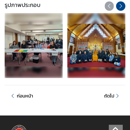
ง
รูปภาพประกอบ
ข้
อ
มู
ล
เ
พื่
อ
ชุ
ม
ช
น
ก่อนหน้า
ถัดไป
เ
กี่
ย
ว
กั